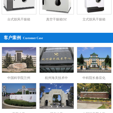
燥箱500 ℃、101鼓风干燥箱、气浴摇床、卧式空气浴恒温摇
床、台式空气浴恒温摇床、双层空气浴恒温摇床、高温空气浴恒
台式鼓风干燥箱
真空干燥箱DZ
立式鼓风干燥箱
温摇床、卧式往复回旋式恒温摇床、双层大容量
药品强光稳定性
试验箱、药品综合稳定性试验箱、水浴锅、电热恒温水浴锅、恒
客户案例
Customer Case
温水箱水浴锅、摇瓶机、正反转摇瓶机（振荡器）、控温正反转
摇瓶机（振荡器）、电阻炉、
耐火砖电阻炉、 陶瓷纤维电阻炉
等相关产品。公司立足电热设备的研究与开发，产品现今已被广
泛应用于五金化工、电子通讯、生物制药、橡塑塑料、电缆、电
中国科学院兰州
杭州海关技术中
中科院长春应化
镀、汽车、光电、模具喷涂、印刷、医疗卫生、航空航天及电子
元器件干燥、环境保护、大专院校和科研高等院校等众多行业。
也可根据客户要求订制各类非标设备。
企业本着
“质量第一，用
户至上”的宗旨，竭诚为广大用户提供满意的产品！