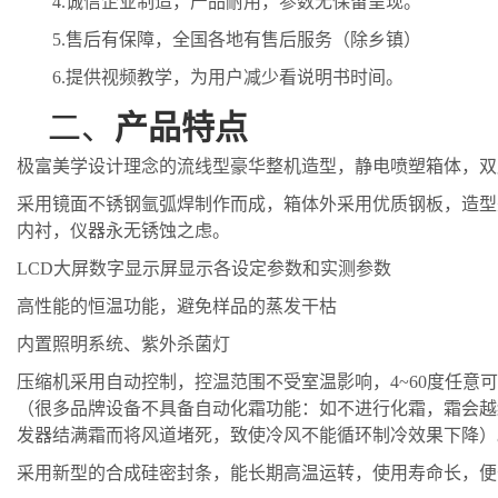
4.
诚信企业制造，产品耐用，参数无保留呈现。
5.
售后有保障，全国各地有售后服务（除乡镇）
6.
提供视频教学，为用户减少看说明书时间。
二、
产品特点
极富美学设计理念的流线型豪华整机造型，静电喷塑箱体，双
采用镜面不锈钢氩弧焊制作而成，箱体外采用优质钢板，造型
内衬，仪器永无锈蚀之虑。
LCD大屏数字显示屏显示各设定参数和实测参数
高性能的恒温功能，避免样品的蒸发干枯
内置照明系统、紫外杀菌灯
压缩机采用自动控制，控温范围不受室温影响，
4~60度任
（
很多品牌设备不具备自动化霜功能：
如不进行化霜，霜会越
发器结满
霜
而将风道堵死，致使冷风不能循环制冷效果下降
）
采用新型的合成硅密封条，能长期高温运转，使用寿命长，便