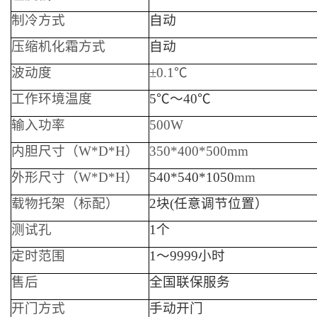
制冷方式
自动
压缩机化霜方式
自动
波动度
±0.1℃
工作环境温度
5℃～40℃
输入功率
500W
内胆尺寸（W*D*H）
350*400*500mm
外形尺寸（W*D*H）
540*540*1050
mm
载物托架（标配）
2块(任意调节位置）
测试孔
1个
定时范围
1～9999小时
售后
全国联保服务
开门方式
手动开门