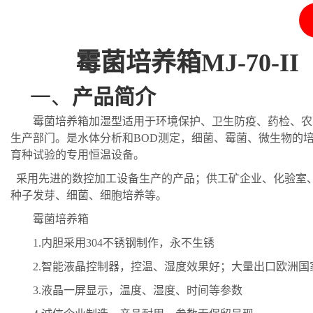
霉菌培养箱
MJ-70-II
一、
产品简介
霉菌
培养箱
加湿型
适用于环境保护、卫生防疫、药检、农
生产部门。是水体分析和
BOD测定，细菌、霉菌、微生物的培
育种试验的专用恒温设备。
采用先进的数控加工设备生产的产品；供工矿企业、化验室
种子发芽、细菌、细胞培养等。
霉菌培养箱
1.
内胆采用
304
不锈钢制作，永不生锈
2.
智能液晶控制器，控温
、
湿度
效果好；大量出口欧洲国
3.
液晶一屏显示，温度、湿度
、
时间等参数