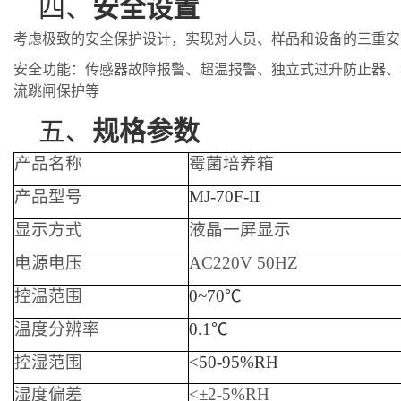
四、
安全设置
考虑极致的安全保护设计，实现对人员、样品和设备的三重安
安全功能：传感器故障报警、超温报警、独立式过升防止器、
流跳闸保护等
五、
规格参数
产品名称
霉菌培养箱
产品型号
MJ-70F-II
显示方式
液晶一屏显示
电源电压
AC220V 50HZ
控温范围
0~70℃
温度分辨率
0.1℃
控湿范围
<50-95%RH
湿度偏差
<±2-5%RH