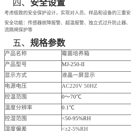
四、
安全设置
考虑极致的安全保护设计，实现对人员、样品和设备的三重安
安全功能：传感器故障报警、超温报警、独立式过升防止器、
流跳闸保护等
五、
规格参数
产品名称
霉菌
培养箱
产品型号
MJ
-
2
50
-II
显示方式
液晶一屏显示
电源电压
AC220V 50HZ
控温范围
0～70℃
温度分辨率
0.1℃
控湿范围
<50-95%RH
湿度偏差
<±2-5%RH