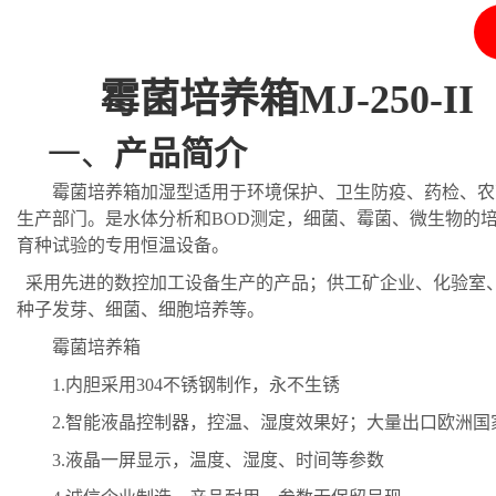
霉菌培养箱
MJ-250-II
一、
产品简介
霉菌
培养箱
加湿型
适用于环境保护、卫生防疫、药检、农
生产部门。是水体分析和
BOD测定，细菌、霉菌、微生物的培
育种试验的专用恒温设备。
采用先进的数控加工设备生产的产品；供工矿企业、化验室
种子发芽、细菌、细胞培养等。
霉菌培养箱
1.
内胆采用
304
不锈钢制作，永不生锈
2.
智能液晶控制器，控温
、
湿度
效果好；大量出口欧洲国
3.
液晶一屏显示，温度、湿度
、
时间等参数