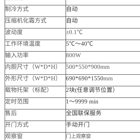
制冷方式
自动
压缩机化霜方式
自动
波动度
±0.1℃
工作环境温度
5℃～40℃
输入功率
800W
内胆尺寸（W*D*H）
500*550*900mm
外形尺寸（W*D*H）
690*690*1550
mm
载物托架（标配）
2块(任意调节位置）
定时范围
1～9999 min
售后
全国联保服务
开门方式
手动开门
观察窗
门上观察窗