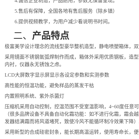
4.
诚信企业制造，产品耐用，参数无保留呈现。
5.
售后有保障，全国各地有售后服务（除乡镇）
6.
提供视频教学，为用户减少看说明书时间。
二、
产品特点
极富美学设计理念的流线型豪华整机造型，静电喷塑箱体，双
采用镜面不锈钢氩弧焊制作而成，箱体外采用优质钢板，造型
内衬，仪器永无锈蚀之虑。
LCD大屏数字显示屏显示各设定参数和实测参数
高性能的恒温功能，避免样品的蒸发干枯
内置照明系统、紫外杀菌灯
压缩机采用自动控制，控温范围不受室温影响，
4~60度任
（
很多品牌设备不具备自动化霜功能：
如不进行化霜，霜会越
发器结满
霜
而将风道堵死，致使冷风不能循环制冷效果下降
）
采用新型的合成硅密封条，能长期高温运转，使用寿命长，便